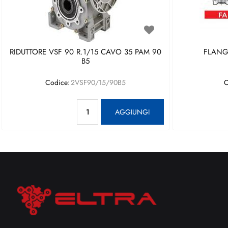
RIDUTTORE VSF 90 R.1/15 CAVO 35 PAM 90
FLANGI
B5
Codice:
2VSF90/15/90B5
C
Quantità
AGGIUNGI