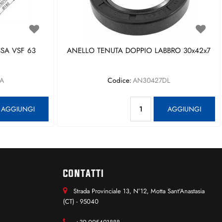
SA VSF 63
ANELLO TENUTA DOPPIO LABBRO 30x42x7
A
Codice:
AN30427DL
antità
Quantità
AGGIUNGI
AGGIUNGI
CONTATTI
Strada Provinciale 13, N°12, Motta Sant'Anastasia
(CT) - 95040