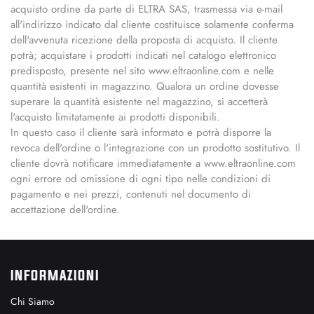
acquisto ordine da parte di ELTRA SAS, trasmessa via e-mail
all'indirizzo indicato dal cliente costituisce solamente conferma
dell'avvenuta ricezione della proposta di acquisto. Il cliente
potrà; acquistare i prodotti indicati nel catalogo elettronico
predisposto, presente nel sito www.eltraonline.com e nelle
quantità esistenti in magazzino. Qualora un ordine dovesse
superare la quantità esistente nel magazzino, si accetterà
l'acquisto limitatamente ai prodotti disponibili.
In questo caso il cliente sarà informato e potrà disporre la
revoca dell'ordine o l'integrazione con un prodotto sostitutivo. Il
cliente dovrà notificare immediatamente a www.eltraonline.com
ogni errore od omissione di ogni tipo nelle condizioni di
pagamento e nei prezzi, contenuti nel documento di
accettazione dell'ordine.
INFORMAZIONI
Chi Siamo