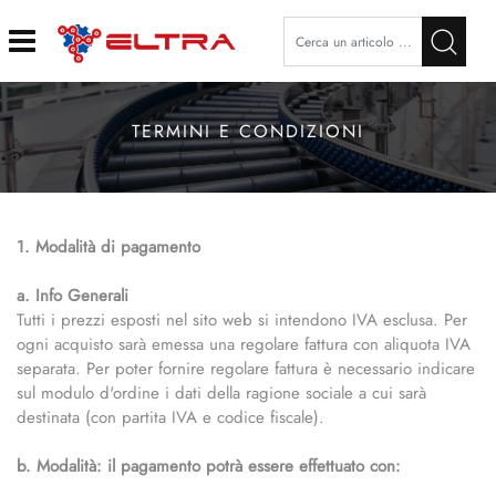
Open
TERMINI E CONDIZIONI
1. Modalità di pagamento
a. Info Generali
Tutti i prezzi esposti nel sito web si intendono IVA esclusa. Per
ogni acquisto sarà emessa una regolare fattura con aliquota IVA
separata. Per poter fornire regolare fattura è necessario indicare
sul modulo d'ordine i dati della ragione sociale a cui sarà
destinata (con partita IVA e codice fiscale).
b. Modalità: il pagamento potrà essere effettuato con: