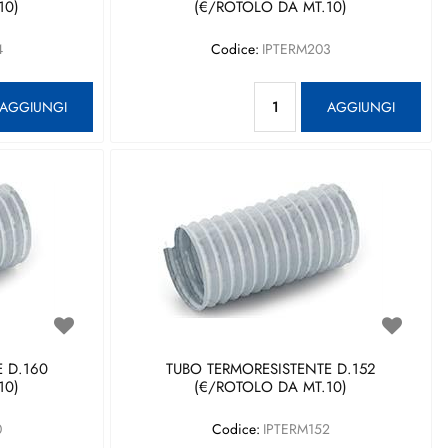
10)
(€/ROTOLO DA MT.10)
4
Codice:
IPTERM203
antità
Quantità
AGGIUNGI
AGGIUNGI
 D.160
TUBO TERMORESISTENTE D.152
10)
(€/ROTOLO DA MT.10)
0
Codice:
IPTERM152