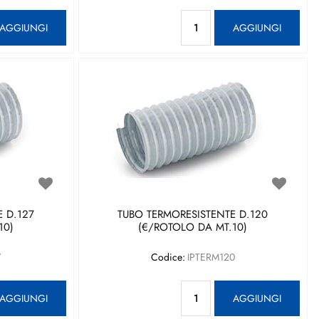
antità
Quantità
AGGIUNGI
AGGIUNGI
 D.127
TUBO TERMORESISTENTE D.120
10)
(€/ROTOLO DA MT.10)
7
Codice:
IPTERM120
antità
Quantità
AGGIUNGI
AGGIUNGI