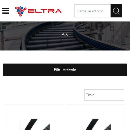
Open
AX
Filtri Articolo