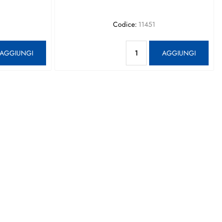
Codice:
11451
antità
Quantità
AGGIUNGI
AGGIUNGI