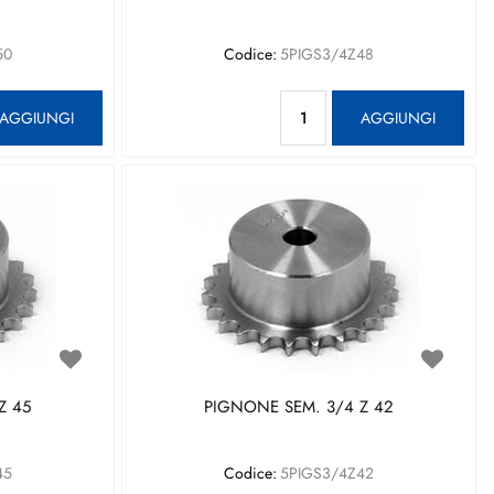
50
Codice:
5PIGS3/4Z48
antità
Quantità
AGGIUNGI
AGGIUNGI
Z 45
PIGNONE SEM. 3/4 Z 42
45
Codice:
5PIGS3/4Z42