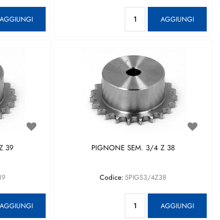
antità
Quantità
AGGIUNGI
AGGIUNGI
Z 39
PIGNONE SEM. 3/4 Z 38
39
Codice:
5PIGS3/4Z38
antità
Quantità
AGGIUNGI
AGGIUNGI