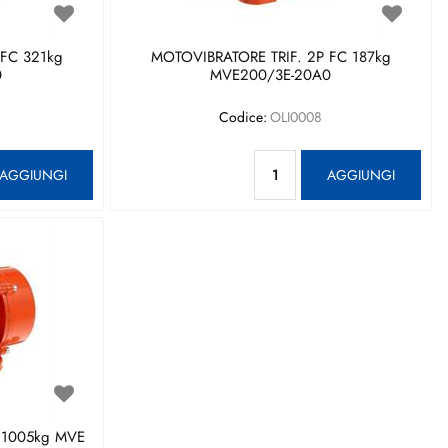
 FC 321kg
MOTOVIBRATORE TRIF. 2P FC 187kg
0
MVE200/3E-20A0
Codice:
OLI0008
antità
Quantità
AGGIUNGI
AGGIUNGI
 1005kg MVE