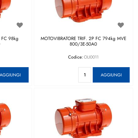
 FC 98kg
MOTOVIBRATORE TRIF. 2P FC 794kg MVE
0
800/3E-50A0
Codice:
OLI0011
antità
Quantità
AGGIUNGI
AGGIUNGI