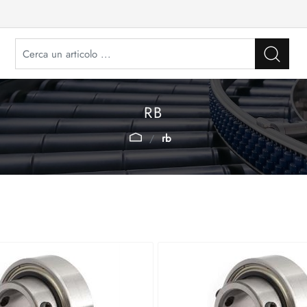
RB
rb