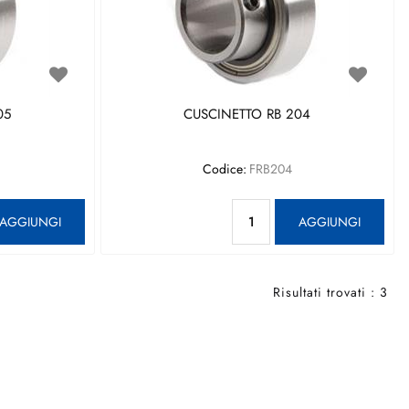
05
CUSCINETTO RB 204
Codice:
FRB204
antità
Quantità
AGGIUNGI
AGGIUNGI
Risultati trovati : 3