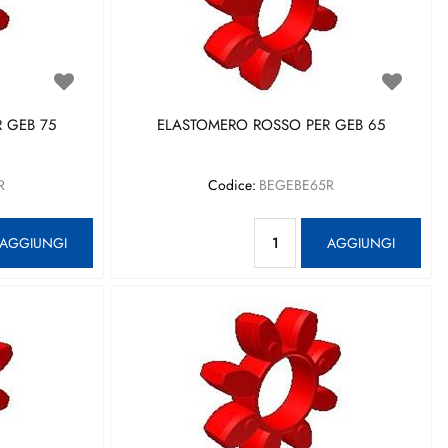
 GEB 75
ELASTOMERO ROSSO PER GEB 65
R
Codice:
BEGEBE65R
antità
Quantità
AGGIUNGI
AGGIUNGI