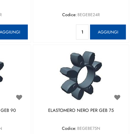
R
Codice:
BEGEBE24R
antità
Quantità
AGGIUNGI
AGGIUNGI
 GEB 90
ELASTOMERO NERO PER GEB 75
N
Codice:
BEGEBE75N