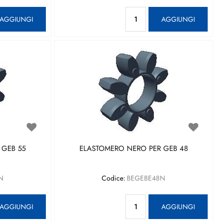
antità
Quantità
AGGIUNGI
AGGIUNGI
 GEB 55
ELASTOMERO NERO PER GEB 48
N
Codice:
BEGEBE48N
antità
Quantità
AGGIUNGI
AGGIUNGI