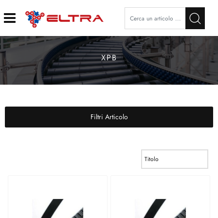
Open
XPB
Filtri Articolo