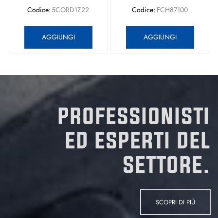
Codice:
5CORD1Z22
Codice:
FCH87100
Quantità
Quantità
AGGIUNGI
AGGIUNGI
PROFESSIONISTI
ED ESPERTI DEL
SETTORE.
SCOPRI DI PIÙ