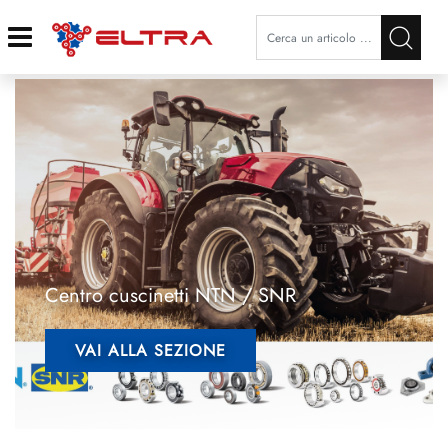
Open
Centro cuscinetti NTN
/ SNR
VAI ALLA SEZIONE