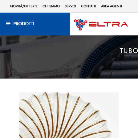
NOVITÀ/OFFERTE
CHI SIAMO
SERVIZI
CONTATTI
AREA AGENTI
PRODOTTI
TUBO