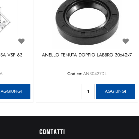
SA VSF 63
ANELLO TENUTA DOPPIO LABBRO 30x42x7
A
Codice:
AN30427DL
antità
Quantità
AGGIUNGI
AGGIUNGI
CONTATTI