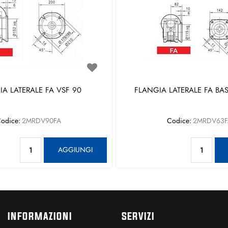
A LATERALE FA VSF 90
FLANGIA LATERALE FA BAS
odice:
2MRDV90FA
Codice:
2MRDV63F
Quantità
Qu
AGGIUNGI
INFORMAZIONI
SERVIZI