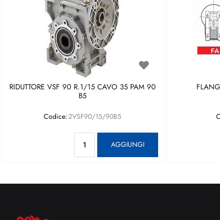
RIDUTTORE VSF 90 R.1/15 CAVO 35 PAM 90
FLANGI
B5
Codice:
2VSF90/15/90B5
C
Quantità
AGGIUNGI