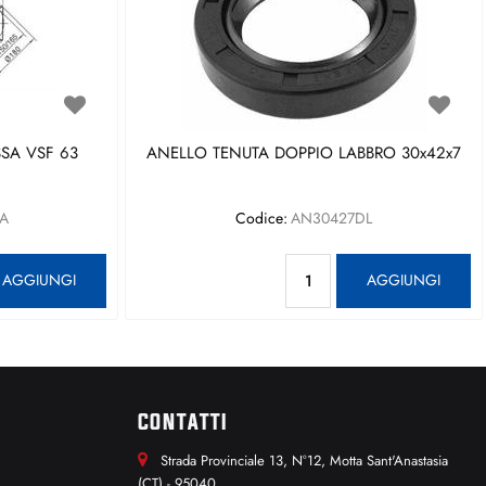
SA VSF 63
ANELLO TENUTA DOPPIO LABBRO 30x42x7
A
Codice:
AN30427DL
antità
Quantità
AGGIUNGI
AGGIUNGI
CONTATTI
Strada Provinciale 13, N°12, Motta Sant'Anastasia
(CT) - 95040