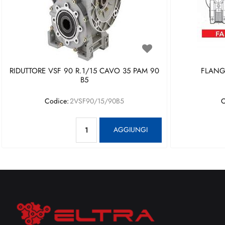
RIDUTTORE VSF 90 R.1/15 CAVO 35 PAM 90
FLANGI
B5
Codice:
2VSF90/15/90B5
C
Quantità
AGGIUNGI