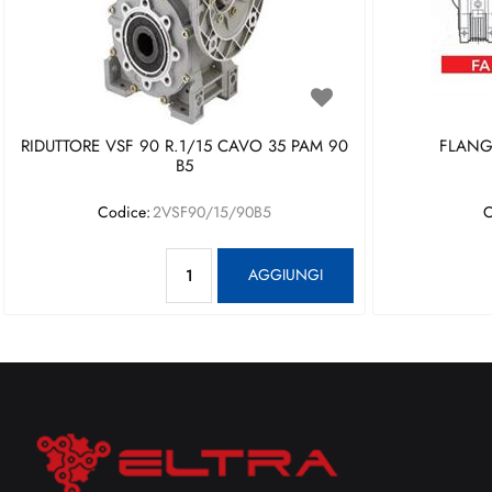
RIDUTTORE VSF 90 R.1/15 CAVO 35 PAM 90
FLANGI
B5
Codice:
2VSF90/15/90B5
C
Quantità
AGGIUNGI