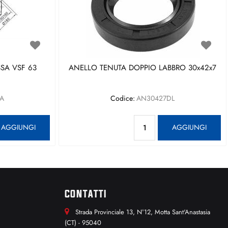
SA VSF 63
ANELLO TENUTA DOPPIO LABBRO 30x42x7
A
Codice:
AN30427DL
antità
Quantità
AGGIUNGI
AGGIUNGI
CONTATTI
Strada Provinciale 13, N°12, Motta Sant'Anastasia
(CT) - 95040