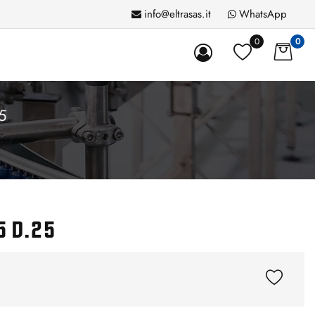
info@eltrasas.it
WhatsApp
0
0
5
5 D.25