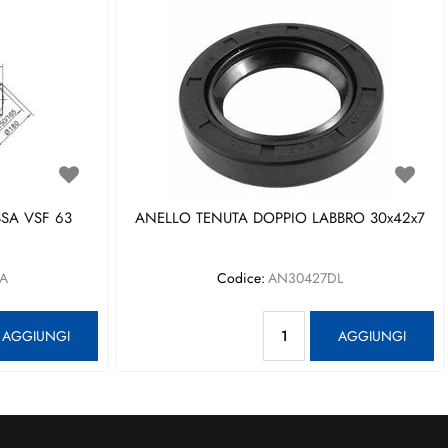
SA VSF 63
ANELLO TENUTA DOPPIO LABBRO 30x42x7
A
Codice:
AN30427DL
antità
Quantità
AGGIUNGI
AGGIUNGI