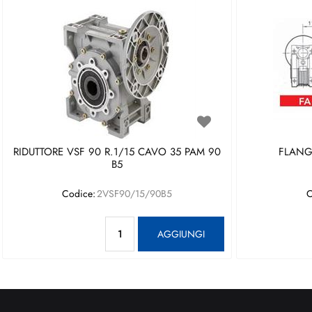
RIDUTTORE VSF 90 R.1/15 CAVO 35 PAM 90
FLANGI
B5
Codice:
2VSF90/15/90B5
C
Quantità
AGGIUNGI