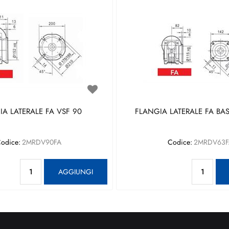
A LATERALE FA VSF 90
FLANGIA LATERALE FA BAS
odice:
2MRDV90FA
Codice:
2MRDV63F
Quantità
Qu
AGGIUNGI