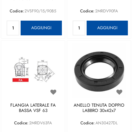
Codice:
2VSF90/15/90B5
Codice:
2MRDV90FA
Quantità
Quantità
AGGIUNGI
AGGIUNGI
FLANGIA LATERALE FA
ANELLO TENUTA DOPPIO
BASSA VSF 63
LABBRO 30x42x7
Codice:
2MRDV63FA
Codice:
AN30427DL