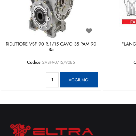
RIDUTTORE VSF 90 R.1/15 CAVO 35 PAM 90
FLANGI
B5
Codice:
2VSF90/15/90B5
C
Quantità
AGGIUNGI