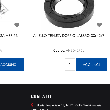
SA VSF 63
ANELLO TENUTA DOPPIO LABBRO 30x42x7
A
Codice:
AN30427DL
antità
Quantità
AGGIUNGI
AGGIUNGI
CONTATTI
Strada Provinciale 13, N°12, Motta Sant'Anastasia