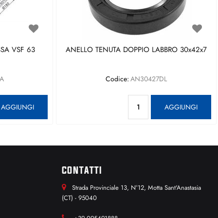
SA VSF 63
ANELLO TENUTA DOPPIO LABBRO 30x42x7
A
Codice:
AN30427DL
antità
Quantità
AGGIUNGI
AGGIUNGI
CONTATTI
Strada Provinciale 13, N°12, Motta Sant'Anastasia
(CT) - 95040