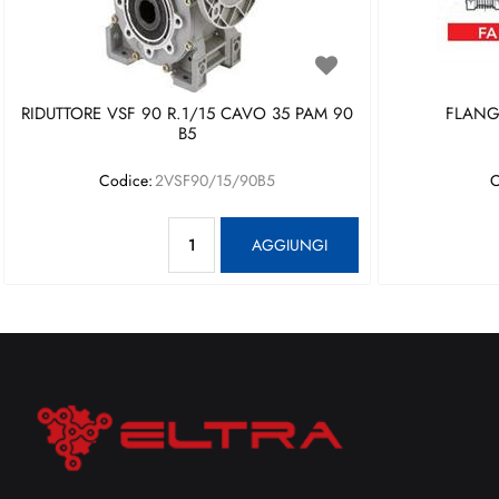
RIDUTTORE VSF 90 R.1/15 CAVO 35 PAM 90
FLANGI
B5
Codice:
2VSF90/15/90B5
C
Quantità
AGGIUNGI