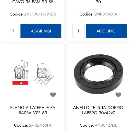
CAVO 35 PAM 90 B5
90
Codice:
2VSF90/15/90B5
Codice:
2MRDV90FA
Quantità
Quantità
AGGIUNGI
AGGIUNGI
FLANGIA LATERALE FA
ANELLO TENUTA DOPPIO
BASSA VSF 63
LABBRO 30x42x7
Codice:
2MRDV63FA
Codice:
AN30427DL