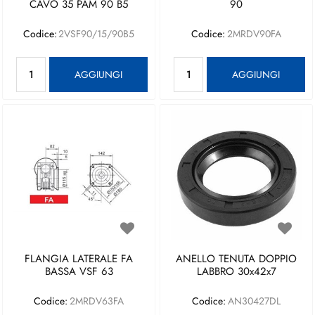
CAVO 35 PAM 90 B5
90
Codice:
2VSF90/15/90B5
Codice:
2MRDV90FA
Quantità
Quantità
AGGIUNGI
AGGIUNGI
FLANGIA LATERALE FA
ANELLO TENUTA DOPPIO
BASSA VSF 63
LABBRO 30x42x7
Codice:
2MRDV63FA
Codice:
AN30427DL