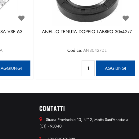
SA VSF 63
ANELLO TENUTA DOPPIO LABBRO 30x42x7
A
Codice:
AN30427DL
antità
Quantità
AGGIUNGI
AGGIUNGI
CONTATTI
Strada Provinciale 13, N°12, Motta Sant'Anastasia
(CT) - 95040