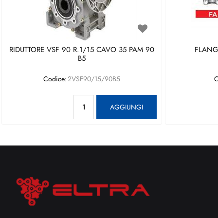
RIDUTTORE VSF 90 R.1/15 CAVO 35 PAM 90
FLANGI
B5
Codice:
2VSF90/15/90B5
C
Quantità
AGGIUNGI