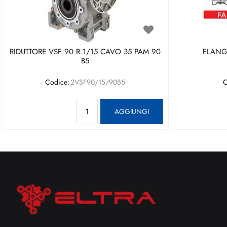
RIDUTTORE VSF 90 R.1/15 CAVO 35 PAM 90
FLANGI
B5
Codice:
2VSF90/15/90B5
C
Quantità
AGGIUNGI