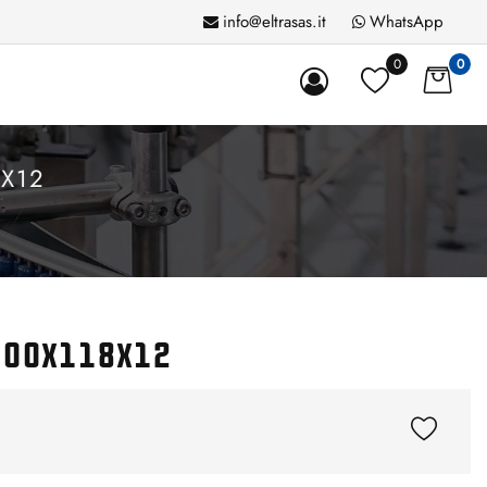
info@eltrasas.it
WhatsApp
0
0
X12
 100x118x12