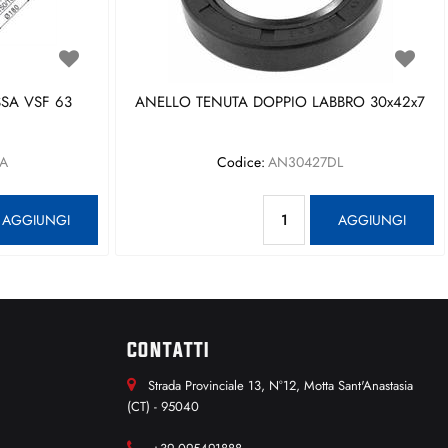
SA VSF 63
ANELLO TENUTA DOPPIO LABBRO 30x42x7
A
Codice:
AN30427DL
antità
Quantità
AGGIUNGI
AGGIUNGI
CONTATTI
Strada Provinciale 13, N°12, Motta Sant'Anastasia
(CT) - 95040