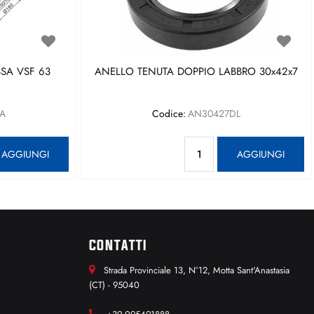
SA VSF 63
ANELLO TENUTA DOPPIO LABBRO 30x42x7
A
Codice:
AN30427DL
antità
Quantità
AGGIUNGI
AGGIUNGI
CONTATTI
Strada Provinciale 13, N°12, Motta Sant'Anastasia
(CT) - 95040