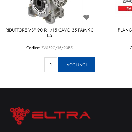
RIDUTTORE VSF 90 R.1/15 CAVO 35 PAM 90
FLANGI
B5
Codice:
2VSF90/15/90B5
C
Quantità
AGGIUNGI