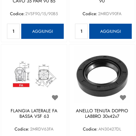
CAVO 35 PAM 90 B5
90
Codice:
2VSF90/15/90B5
Codice:
2MRDV90FA
Quantità
Quantità
AGGIUNGI
AGGIUNGI
FLANGIA LATERALE FA
ANELLO TENUTA DOPPIO
BASSA VSF 63
LABBRO 30x42x7
Codice:
2MRDV63FA
Codice:
AN30427DL