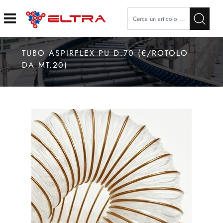
Open
TUBO ASPIRFLEX PU D.70 (€/ROTOLO
DA MT.20)