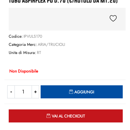
TUBO ASPIRFLEX PU D.70 (€/ROTOLO DA MT.20)
Codice:
IPVULS170
Categoria Merc:
ARIA/TRUCIOLI
Unita di Misura:
RT
Non Disponibile
Quantità
AGGIUNGI
Quantità
VAI AL CHECKOUT