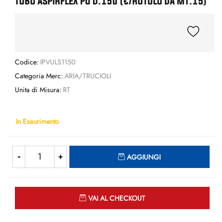
TUBO ASPIRFLEX PU D.150 (€/ROTOLO DA MT.15)
Codice:
IPVULS1150
Categoria Merc:
ARIA/TRUCIOLI
Unita di Misura:
RT
In Esaurimento
Quantità
AGGIUNGI
Quantità
VAI AL CHECKOUT