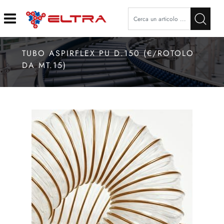
Open
TUBO ASPIRFLEX PU D.150 (€/ROTOLO
DA MT.15)