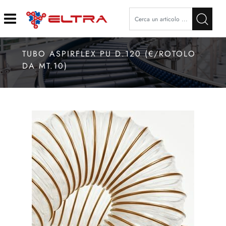
Open
TUBO ASPIRFLEX PU D.120 (€/ROTOLO
DA MT.10)