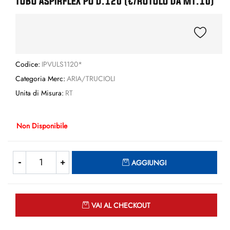
TUBO ASPIRFLEX PU D.120 (€/ROTOLO DA MT.10)
Codice:
IPVULS1120*
Categoria Merc:
ARIA/TRUCIOLI
Unita di Misura:
RT
Non Disponibile
Quantità
AGGIUNGI
Quantità
VAI AL CHECKOUT