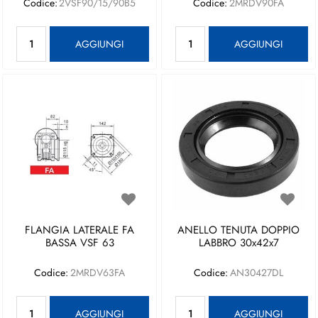
Codice:
2VSF90/15/90B5
Codice:
2MRDV90FA
Quantità
Quantità
AGGIUNGI
AGGIUNGI
FLANGIA LATERALE FA
ANELLO TENUTA DOPPIO
BASSA VSF 63
LABBRO 30x42x7
Codice:
2MRDV63FA
Codice:
AN30427DL
Quantità
Quantità
AGGIUNGI
AGGIUNGI