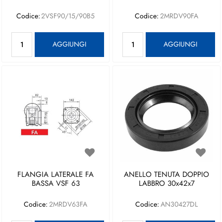
Codice:
2VSF90/15/90B5
Codice:
2MRDV90FA
Quantità
Quantità
AGGIUNGI
AGGIUNGI
FLANGIA LATERALE FA
ANELLO TENUTA DOPPIO
BASSA VSF 63
LABBRO 30x42x7
Codice:
2MRDV63FA
Codice:
AN30427DL