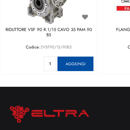
RIDUTTORE VSF 90 R.1/15 CAVO 35 PAM 90
FLANGI
B5
Codice:
2VSF90/15/90B5
C
Quantità
AGGIUNGI