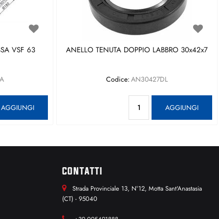
SA VSF 63
ANELLO TENUTA DOPPIO LABBRO 30x42x7
A
Codice:
AN30427DL
antità
Quantità
AGGIUNGI
AGGIUNGI
CONTATTI
Strada Provinciale 13, N°12, Motta Sant'Anastasia
(CT) - 95040