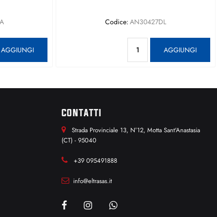
A
Codice:
AN30427DL
antità
Quantità
AGGIUNGI
AGGIUNGI
CONTATTI
Strada Provinciale 13, N°12, Motta Sant'Anastasia
(CT) - 95040
+39 095491888
info@eltrasas.it