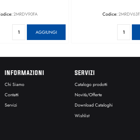
odice:
2MRDV90FA
Codice:
2MRDV63F
Quantità
Qu
AGGIUNGI
INFORMAZIONI
SERVIZI
Chi Siamo
Catalogo prodotti
Contatti
Novità/Offerte
Servizi
Download Cataloghi
Wishlist