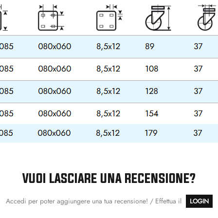
VUOI LASCIARE UNA RECENSIONE?
Accedi per poter aggiungere una tua recensione! / Effettua il
LOGIN