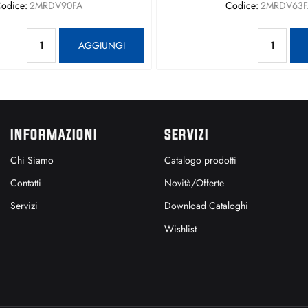
odice:
2MRDV90FA
Codice:
2MRDV63F
Quantità
Qu
AGGIUNGI
INFORMAZIONI
SERVIZI
Chi Siamo
Catalogo prodotti
Contatti
Novità/Offerte
Servizi
Download Cataloghi
Wishlist