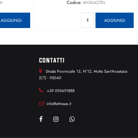
A
Codice:
AN30427DL
antità
Quantità
AGGIUNGI
AGGIUNGI
CONTATTI
Strada Provinciale 13, N°12, Motta Sant'Anastasia
(CT) - 95040
+39 095491888
info@eltrasas.it