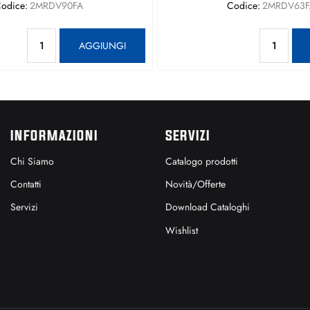
odice:
2MRDV90FA
Codice:
2MRDV63F
Quantità
Qu
AGGIUNGI
INFORMAZIONI
SERVIZI
Chi Siamo
Catalogo prodotti
Contatti
Novità/Offerte
Servizi
Download Cataloghi
Wishlist