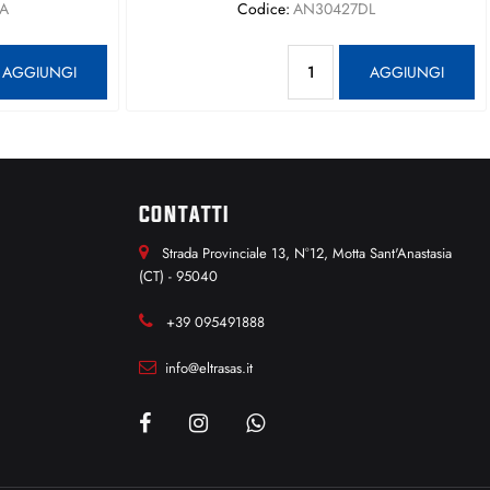
A
Codice:
AN30427DL
antità
Quantità
AGGIUNGI
AGGIUNGI
CONTATTI
Strada Provinciale 13, N°12, Motta Sant'Anastasia
(CT) - 95040
+39 095491888
info@eltrasas.it