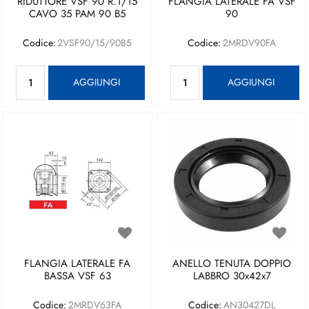
RIDUTTORE VSF 90 R.1/15
FLANGIA LATERALE FA VSF
CAVO 35 PAM 90 B5
90
Codice:
2VSF90/15/90B5
Codice:
2MRDV90FA
Quantità
Quantità
AGGIUNGI
AGGIUNGI
FLANGIA LATERALE FA
ANELLO TENUTA DOPPIO
BASSA VSF 63
LABBRO 30x42x7
Codice:
2MRDV63FA
Codice:
AN30427DL