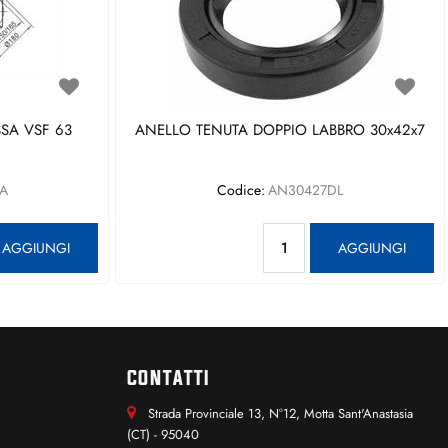
SA VSF 63
ANELLO TENUTA DOPPIO LABBRO 30x42x7
A
Codice:
AN30427DL
antità
Quantità
AGGIUNGI
AGGIUNGI
CONTATTI
Strada Provinciale 13, N°12, Motta Sant'Anastasia
(CT) - 95040