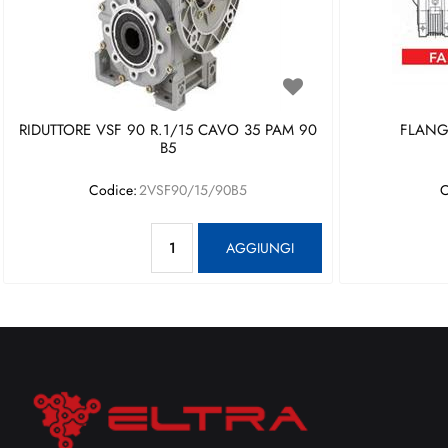
RIDUTTORE VSF 90 R.1/15 CAVO 35 PAM 90
FLANGI
B5
Codice:
2VSF90/15/90B5
C
Quantità
AGGIUNGI