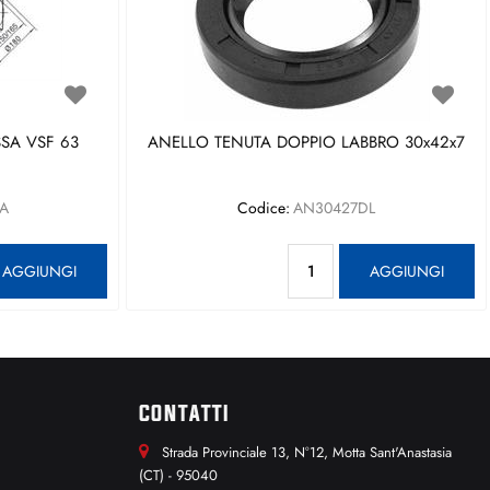
SA VSF 63
ANELLO TENUTA DOPPIO LABBRO 30x42x7
A
Codice:
AN30427DL
antità
Quantità
AGGIUNGI
AGGIUNGI
CONTATTI
Strada Provinciale 13, N°12, Motta Sant'Anastasia
(CT) - 95040