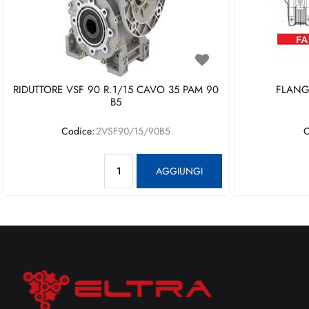
RIDUTTORE VSF 90 R.1/15 CAVO 35 PAM 90
FLANGI
B5
Codice:
2VSF90/15/90B5
C
Quantità
AGGIUNGI