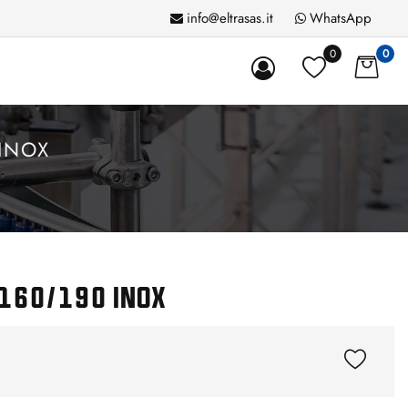
info@eltrasas.it
WhatsApp
0
0
 INOX
L160/190 INOX