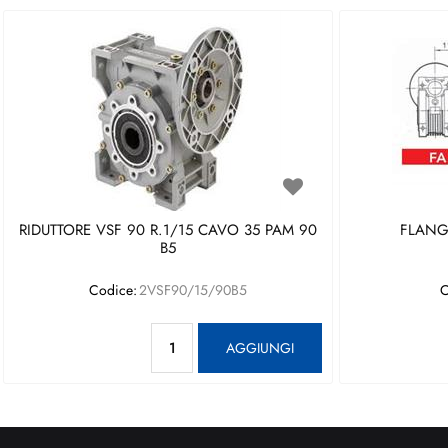
RIDUTTORE VSF 90 R.1/15 CAVO 35 PAM 90
FLANGI
B5
Codice:
2VSF90/15/90B5
C
Quantità
AGGIUNGI