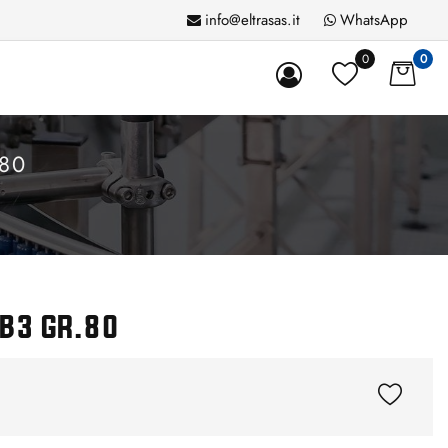
info@eltrasas.it
WhatsApp
0
0
80
B3 GR.80