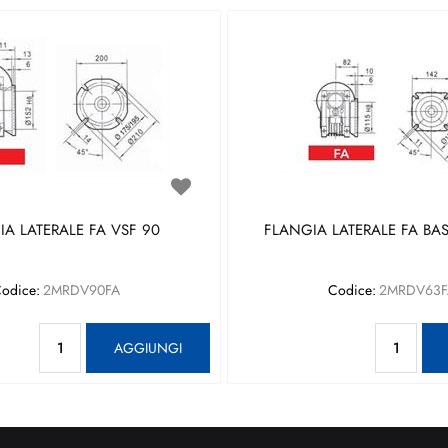
A LATERALE FA VSF 90
FLANGIA LATERALE FA BAS
odice:
2MRDV90FA
Codice:
2MRDV63F
Quantità
Qu
AGGIUNGI