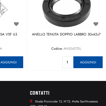
SA VSF 63
ANELLO TENUTA DOPPIO LABBRO 30x42x7
A
Codice:
AN30427DL
antità
Quantità
AGGIUNGI
AGGIUNGI
CONTATTI
Strada Provinciale 13, N°12, Motta Sant'Anastasia