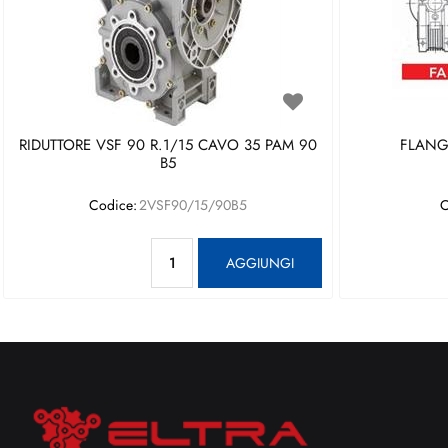
RIDUTTORE VSF 90 R.1/15 CAVO 35 PAM 90
FLANGI
B5
Codice:
2VSF90/15/90B5
C
Quantità
AGGIUNGI