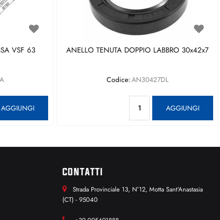
SA VSF 63
ANELLO TENUTA DOPPIO LABBRO 30x42x7
A
Codice:
AN30427DL
antità
Quantità
AGGIUNGI
AGGIUNGI
CONTATTI
Strada Provinciale 13, N°12, Motta Sant'Anastasia
(CT) - 95040