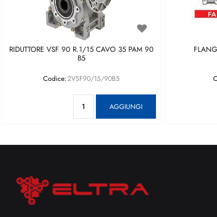
RIDUTTORE VSF 90 R.1/15 CAVO 35 PAM 90
FLANGI
B5
Codice:
2VSF90/15/90B5
C
Quantità
AGGIUNGI