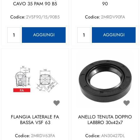
CAVO 35 PAM 90 B5
90
Codice:
2VSF90/15/90B5
Codice:
2MRDV90FA
Quantità
Quantità
AGGIUNGI
AGGIUNGI
FLANGIA LATERALE FA
ANELLO TENUTA DOPPIO
BASSA VSF 63
LABBRO 30x42x7
Codice:
2MRDV63FA
Codice:
AN30427DL