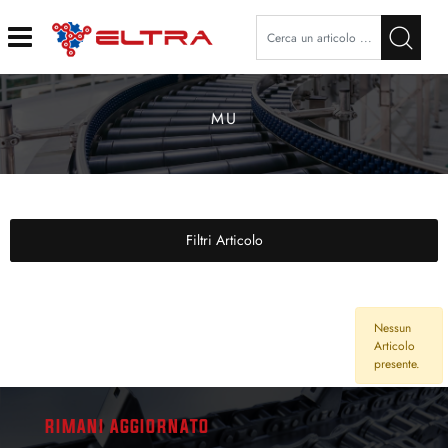
Open
MU
Filtri Articolo
Nessun
Articolo
presente.
RIMANI AGGIORNATO