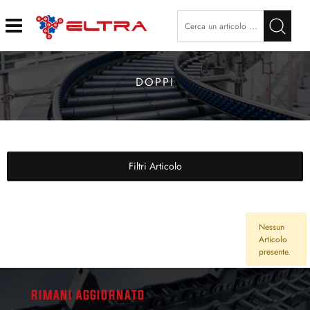
Open
DOPPI
Filtri Articolo
Nessun
Articolo
presente.
RIMANI AGGIORNATO