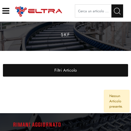
Open
SKF
Filtri Articolo
Nessun
Articolo
presente.
RIMANI AGGIORNATO