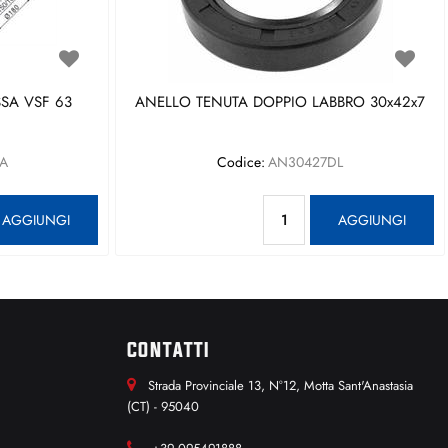
SA VSF 63
ANELLO TENUTA DOPPIO LABBRO 30x42x7
A
Codice:
AN30427DL
antità
Quantità
AGGIUNGI
AGGIUNGI
CONTATTI
Strada Provinciale 13, N°12, Motta Sant'Anastasia
(CT) - 95040