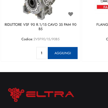
RIDUTTORE VSF 90 R.1/15 CAVO 35 PAM 90
FLANGI
B5
Codice:
2VSF90/15/90B5
C
Quantità
AGGIUNGI