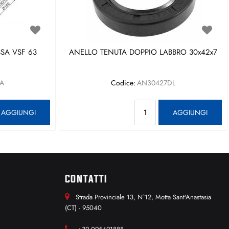
SA VSF 63
ANELLO TENUTA DOPPIO LABBRO 30x42x7
A
Codice:
AN30427DL
antità
Quantità
AGGIUNGI
AGGIUNGI
CONTATTI
Strada Provinciale 13, N°12, Motta Sant'Anastasia
(CT) - 95040