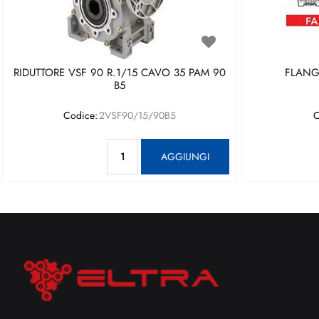
RIDUTTORE VSF 90 R.1/15 CAVO 35 PAM 90
FLANGI
B5
Codice:
2VSF90/15/90B5
C
Quantità
AGGIUNGI