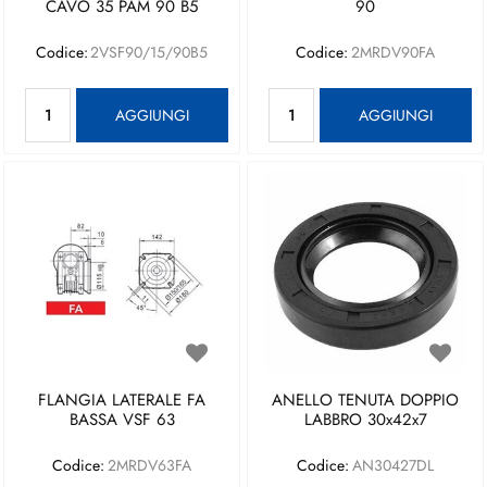
CAVO 35 PAM 90 B5
90
Codice:
2VSF90/15/90B5
Codice:
2MRDV90FA
Quantità
Quantità
AGGIUNGI
AGGIUNGI
FLANGIA LATERALE FA
ANELLO TENUTA DOPPIO
BASSA VSF 63
LABBRO 30x42x7
Codice:
2MRDV63FA
Codice:
AN30427DL