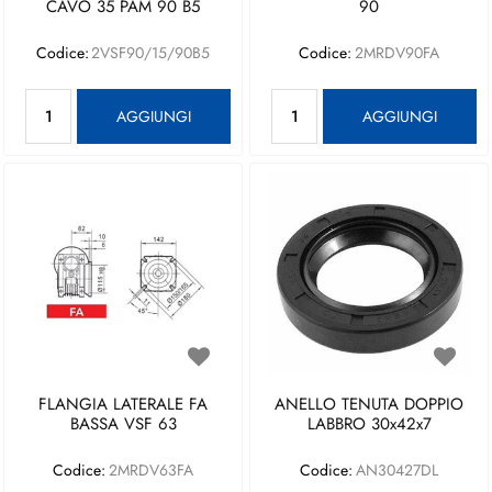
CAVO 35 PAM 90 B5
90
Codice:
2VSF90/15/90B5
Codice:
2MRDV90FA
Quantità
Quantità
AGGIUNGI
AGGIUNGI
FLANGIA LATERALE FA
ANELLO TENUTA DOPPIO
BASSA VSF 63
LABBRO 30x42x7
Codice:
2MRDV63FA
Codice:
AN30427DL