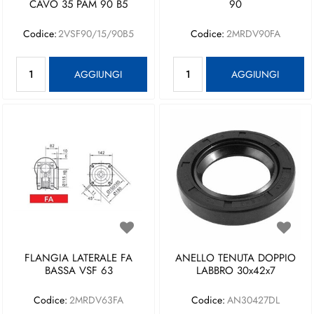
CAVO 35 PAM 90 B5
90
Codice:
2VSF90/15/90B5
Codice:
2MRDV90FA
Quantità
Quantità
AGGIUNGI
AGGIUNGI
FLANGIA LATERALE FA
ANELLO TENUTA DOPPIO
BASSA VSF 63
LABBRO 30x42x7
Codice:
2MRDV63FA
Codice:
AN30427DL