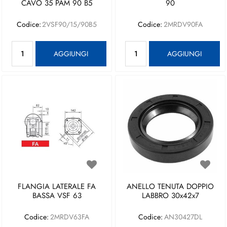
CAVO 35 PAM 90 B5
90
Codice:
2VSF90/15/90B5
Codice:
2MRDV90FA
Quantità
Quantità
AGGIUNGI
AGGIUNGI
FLANGIA LATERALE FA
ANELLO TENUTA DOPPIO
BASSA VSF 63
LABBRO 30x42x7
Codice:
2MRDV63FA
Codice:
AN30427DL