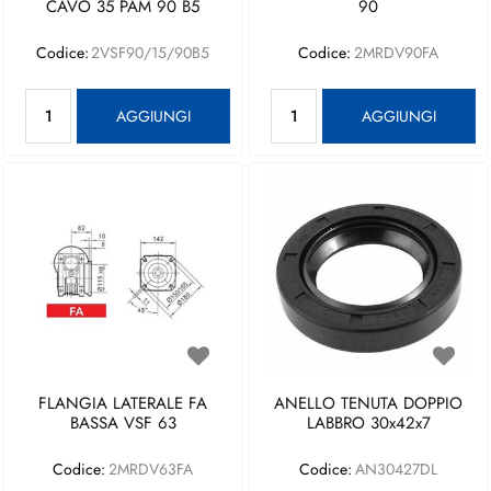
CAVO 35 PAM 90 B5
90
Codice:
2VSF90/15/90B5
Codice:
2MRDV90FA
Quantità
Quantità
AGGIUNGI
AGGIUNGI
FLANGIA LATERALE FA
ANELLO TENUTA DOPPIO
BASSA VSF 63
LABBRO 30x42x7
Codice:
2MRDV63FA
Codice:
AN30427DL